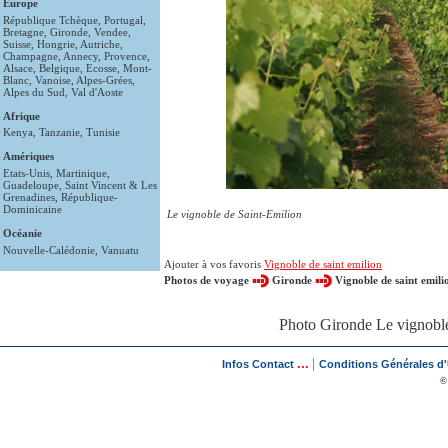
Europe
République Tchèque
,
Portugal
,
Bretagne
,
Gironde
,
Vendee
,
Suisse
,
Hongrie
,
Autriche
,
Champagne
,
Annecy
,
Provence
,
Alsace
,
Belgique
,
Ecosse
,
Mont-
Blanc
,
Vanoise
,
Alpes-Grées
,
Alpes du Sud
,
Val d'Aoste
Afrique
Kenya
,
Tanzanie
,
Tunisie
Amériques
Etats-Unis
,
Martinique
,
Guadeloupe
,
Saint Vincent & Les
Grenadines
,
République-
Dominicaine
Le vignoble de Saint-Emilion
Océanie
Nouvelle-Calédonie
,
Vanuatu
Ajouter à vos favoris
Vignoble de saint emilion
Photos de voyage
Gironde
Vignoble de saint emili
Photo Gironde Le vignoble
...
|
Infos Contact
Conditions Générales d'U
©