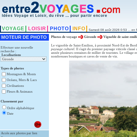
Idées Voyage et Loisir, du rêve ... pour partir encore
VOYAGE
LOISIR
PHOTO
INFO
Samedi 08 août 2026 0:53 ... en 
MOTEUR DE PHOTO
Photos de voyage
Gironde
Vignoble de saint emil
Le vignoble de Saint-Emilion, à proximité Nord-Est de Bord
Effectuer une nouvelle
paysage culturel
. Il s'agit du premier paysage viticole classé
recherche :
année plusieurs centaines de millier de touristes. Le village e
Localisations
nombreuses boutiques et caves de vente de vin.
Types de photos
Montagnes & Monts
Océans, Mers & Lacs
Civilisations
Fleurs & Animaux
Classement par
Ordre alphabétique
Date
Accès aux photos par lien