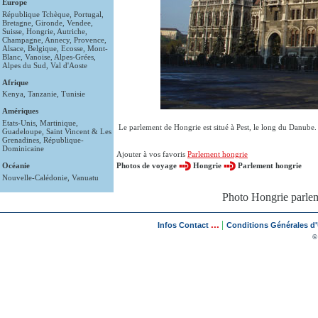
Europe
République Tchèque
,
Portugal
,
Bretagne
,
Gironde
,
Vendee
,
Suisse
,
Hongrie
,
Autriche
,
Champagne
,
Annecy
,
Provence
,
Alsace
,
Belgique
,
Ecosse
,
Mont-
Blanc
,
Vanoise
,
Alpes-Grées
,
Alpes du Sud
,
Val d'Aoste
Afrique
Kenya
,
Tanzanie
,
Tunisie
Amériques
Etats-Unis
,
Martinique
,
Le parlement de Hongrie est situé à Pest, le long du Danube.
Guadeloupe
,
Saint Vincent & Les
Grenadines
,
République-
Dominicaine
Ajouter à vos favoris
Parlement hongrie
Océanie
Photos de voyage
Hongrie
Parlement hongrie
Nouvelle-Calédonie
,
Vanuatu
Photo Hongrie parlem
...
|
Infos Contact
Conditions Générales d'U
©