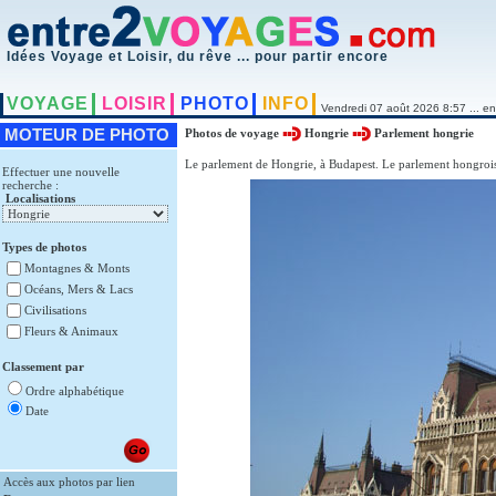
Idées Voyage et Loisir, du rêve ... pour partir encore
VOYAGE
LOISIR
PHOTO
INFO
Vendredi 07 août 2026 8:57 ... en
MOTEUR DE PHOTO
Photos de voyage
Hongrie
Parlement hongrie
Le parlement de Hongrie, à Budapest. Le parlement hongrois 
Effectuer une nouvelle
recherche :
Localisations
Types de photos
Montagnes & Monts
Océans, Mers & Lacs
Civilisations
Fleurs & Animaux
Classement par
Ordre alphabétique
Date
Accès aux photos par lien