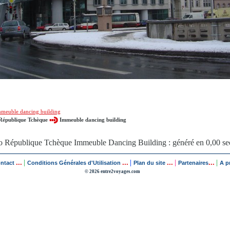
meuble dancing building
République Tchèque
Immeuble dancing building
o République Tchèque Immeuble Dancing Building : généré en 0,00 s
...
...
...
...
|
|
|
|
ontact
Conditions Générales d'Utilisation
Plan du site
Partenaires
A p
© 2026 entre2voyages.com