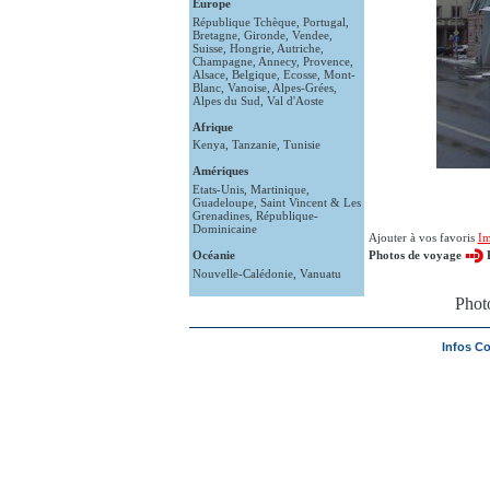
Europe
République Tchèque
,
Portugal
,
Bretagne
,
Gironde
,
Vendee
,
Suisse
,
Hongrie
,
Autriche
,
Champagne
,
Annecy
,
Provence
,
Alsace
,
Belgique
,
Ecosse
,
Mont-
Blanc
,
Vanoise
,
Alpes-Grées
,
Alpes du Sud
,
Val d'Aoste
Afrique
Kenya
,
Tanzanie
,
Tunisie
Amériques
Etats-Unis
,
Martinique
,
Guadeloupe
,
Saint Vincent & Les
Grenadines
,
République-
Dominicaine
Ajouter à vos favoris
Im
Océanie
Photos de voyage
Nouvelle-Calédonie
,
Vanuatu
Phot
Infos C