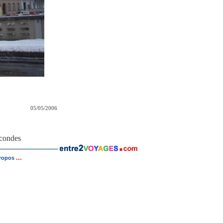
05/05/2006
econdes
...
ropos