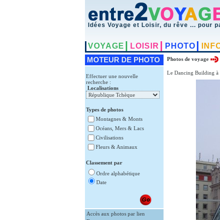
Idées Voyage et Loisir, du rêve ... pour p
VOYAGE
LOISIR
PHOTO
INF
MOTEUR DE PHOTO
Photos de voyage
Le Dancing Building à 
Effectuer une nouvelle
recherche :
Localisations
Types de photos
Montagnes & Monts
Océans, Mers & Lacs
Civilisations
Fleurs & Animaux
Classement par
Ordre alphabétique
Date
Accès aux photos par lien