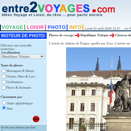
Idées Voyage et Loisir, du rêve ... pour partir encore
VOYAGE
LOISIR
PHOTO
INFO
Lundi 10 août 2026 10:47 ... en F
MOTEUR DE PHOTO
Photos de voyage
République Tchèque
Chateau d
L'entrée du château de Prague, gardée par Zeus. L'entrée est e
Effectuer une nouvelle
recherche :
Localisations
Types de photos
Montagnes & Monts
Océans, Mers & Lacs
Civilisations
Fleurs & Animaux
Classement par
Ordre alphabétique
Date
Accès aux photos par lien