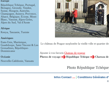
Europe
République Tchèque
,
Portugal
,
Bretagne
,
Gironde
,
Vendee
,
Suisse
,
Hongrie
,
Autriche
,
Champagne
,
Annecy
,
Provence
,
Alsace
,
Belgique
,
Ecosse
,
Mont-
Blanc
,
Vanoise
,
Alpes-Grées
,
Alpes du Sud
,
Val d'Aoste
Afrique
Kenya
,
Tanzanie
,
Tunisie
Amériques
Etats-Unis
,
Martinique
,
Le château de Prague surplombe la vieille ville et quartier de
Guadeloupe
,
Saint Vincent & Les
Grenadines
,
République-
Dominicaine
Ajouter à vos favoris
Chateau de prague
Océanie
Photos de voyage
République Tchèque
Chateau de
Nouvelle-Calédonie
,
Vanuatu
Photo République Tchèque 
...
|
Infos Contact
Conditions Générales d'U
©