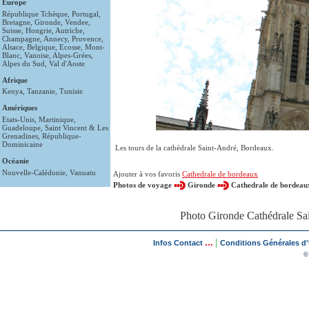
Europe
République Tchèque
,
Portugal
,
Bretagne
,
Gironde
,
Vendee
,
Suisse
,
Hongrie
,
Autriche
,
Champagne
,
Annecy
,
Provence
,
Alsace
,
Belgique
,
Ecosse
,
Mont-
Blanc
,
Vanoise
,
Alpes-Grées
,
Alpes du Sud
,
Val d'Aoste
Afrique
Kenya
,
Tanzanie
,
Tunisie
Amériques
Etats-Unis
,
Martinique
,
Guadeloupe
,
Saint Vincent & Les
Grenadines
,
République-
Dominicaine
Les tours de la cathédrale Saint-André, Bordeaux.
Océanie
Nouvelle-Calédonie
,
Vanuatu
Ajouter à vos favoris
Cathedrale de bordeaux
Photos de voyage
Gironde
Cathedrale de bordeau
Photo Gironde Cathédrale Sai
...
|
Infos Contact
Conditions Générales d'U
©