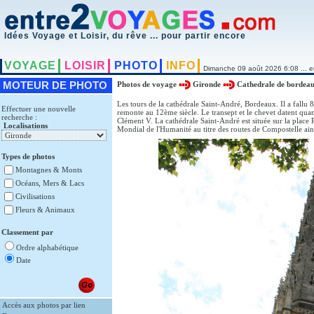
Idées Voyage et Loisir, du rêve ... pour partir encore
VOYAGE
LOISIR
PHOTO
INFO
Dimanche 09 août 2026 6:08 ... e
MOTEUR DE PHOTO
Photos de voyage
Gironde
Cathedrale de bordea
Les tours de la cathédrale Saint-André, Bordeaux. Il a fallu 
Effectuer une nouvelle
remonte au 12ème siècle. Le transept et le chevet datent qua
recherche :
Clément V. La cathédrale Saint-André est située sur la place 
Localisations
Mondial de l'Humanité au titre des routes de Compostelle ain
Types de photos
Montagnes & Monts
Océans, Mers & Lacs
Civilisations
Fleurs & Animaux
Classement par
Ordre alphabétique
Date
Accès aux photos par lien