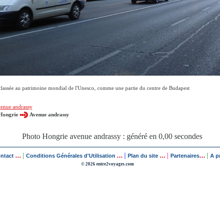
classée au patrimoine mondial de l'Unesco, comme une partie du centre de Budapest
enue andrassy
Hongrie
Avenue andrassy
Photo Hongrie avenue andrassy : généré en 0,00 secondes
...
...
...
...
|
|
|
|
ontact
Conditions Générales d'Utilisation
Plan du site
Partenaires
A p
© 2026 entre2voyages.com