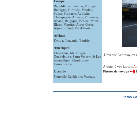
Europe
République Tchèque
,
Portugal
,
Bretagne
,
Gironde
,
Vendee
,
Suisse
,
Hongrie
,
Autriche
,
Champagne
,
Annecy
,
Provence
,
Alsace
,
Belgique
,
Ecosse
,
Mont-
Blanc
,
Vanoise
,
Alpes-Grées
,
Alpes du Sud
,
Val d'Aoste
Afrique
Kenya
,
Tanzanie
,
Tunisie
Amériques
Etats-Unis
,
Martinique
,
L'avenue Andrassy est 
Guadeloupe
,
Saint Vincent & Les
Grenadines
,
République-
Dominicaine
Ajouter à vos favoris
Av
Océanie
Photos de voyage
Nouvelle-Calédonie
,
Vanuatu
Infos C