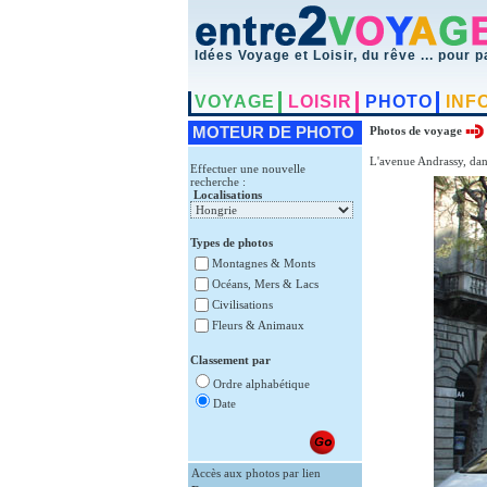
Idées Voyage et Loisir, du rêve ... pour p
VOYAGE
LOISIR
PHOTO
INF
MOTEUR DE PHOTO
Photos de voyage
L'avenue Andrassy, dans
Effectuer une nouvelle
recherche :
Localisations
Types de photos
Montagnes & Monts
Océans, Mers & Lacs
Civilisations
Fleurs & Animaux
Classement par
Ordre alphabétique
Date
Accès aux photos par lien