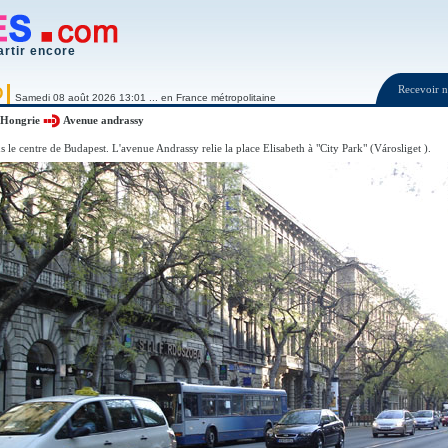
artir encore
Recevoir
O
Samedi 08 août 2026 13:01 ... en France métropolitaine
Hongrie
Avenue andrassy
 le centre de Budapest. L'avenue Andrassy relie la place Elisabeth à "City Park" (Városliget ).