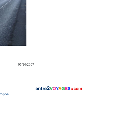
05/10/2007
...
ropos