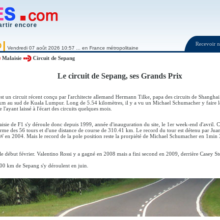
artir encore
Recevoir
O
Vendredi 07 août 2026 10:57 ... en France métropolitaine
Malaisie
Circuit de Sepang
Le circuit de Sepang, ses Grands Prix
st un circuit récent conçu par l'architecte allemand Hermann Tilke, papa des circuits de Shanghai 
 km au sud de Kuala Lumpur. Long de 5.54 kilomètres, il y a vu un Michael Schumacher y faire le
l'ayant laissé à l'écart des circuits quelques mois.
sie de F1 s'y déroule donc depuis 1999, année d'inauguration du site, le 1er week-end d'avril. C'
rme des 56 tours et d'une distance de course de 310.41 km. Le record du tour est détenu par J
en 2004. Mais le record de la pole position reste la prorpiété de Michael Schumacher en 1min 3
e début février. Valentino Rossi y a gagné en 2008 mais a fini second en 2009, derrière Casey St
00 km de Sepang s'y déroulent en juin.