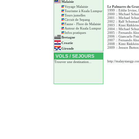
Malaisie
Voyage Malaisie
Le Palmares du Gran
1999 :: Eddie Irvine, 
Tourisme à Kuala Lumpur
2000 :: Michael Schum
Tours jumelles
2001 :: Michael Schum
Circuit de Sepang
2002 :: Ralf Schuma
Faune - Flore de Malaisie
2003 :: Kimi Räikkö
Autour de Kuala Lumpur
2004 :: Michael Schum
Infos pratiques
2005 :: Fernando Alon
2006 :: Giancarlo Fisi
Bretagne
2007 :: Fernando Al
Croatie
2008 :: Kimi Räikköne
2009 :: Jenson Butto
Gironde
VOLS / SEJOURS
http://malaysiangp.c
Trouver une destination...