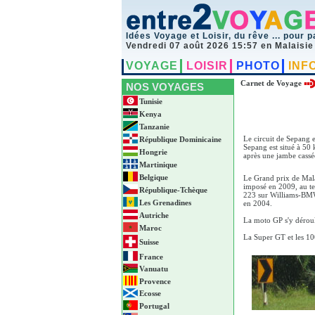
Idées Voyage et Loisir, du rêve ... pour p
Vendredi 07 août 2026 15:57 en Malaisie
VOYAGE
LOISIR
PHOTO
INF
Carnet de Voyage
NOS VOYAGES
Tunisie
Kenya
Tanzanie
Le circuit de Sepang e
République Dominicaine
Sepang est situé à 50
Hongrie
après une jambe cassée 
Martinique
Belgique
Le Grand prix de Malai
imposé en 2009, au te
République-Tchèque
223 sur Williams-BMW 
Les Grenadines
en 2004.
Autriche
La moto GP s'y déroul
Maroc
La Super GT et les 10
Suisse
France
Vanuatu
Provence
Ecosse
Portugal