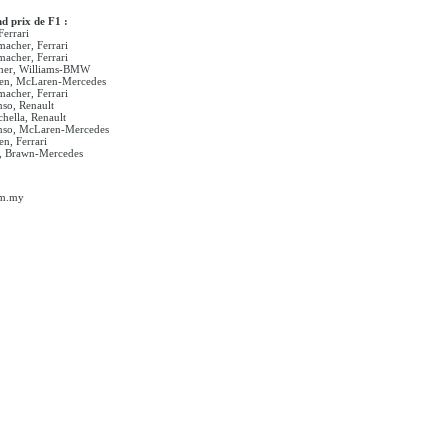
d prix de F1 :
Ferrari
acher, Ferrari
acher, Ferrari
cher, Williams-BMW
nen, McLaren-Mercedes
acher, Ferrari
so, Renault
chella, Renault
onso, McLaren-Mercedes
n, Ferrari
n, Brawn-Mercedes
om.my