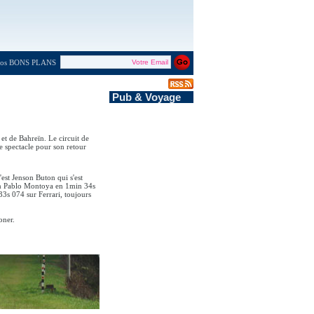
 nos BONS PLANS
Pub & Voyage
et de Bahreïn. Le circuit de
 spectacle pour son retour
est Jenson Buton qui s'est
uan Pablo Montoya en 1min 34s
3s 074 sur Ferrari, toujours
oner.