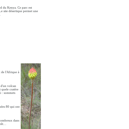
ord du Kenya. Ce parc est
 Le site désertique permet une
.
t de l'Afrique à
 d'un volcan
 quele cratère
li : sommets
nées 80 qui ont
t nombreux dans
forêt…