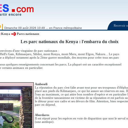
artir encore
Recevoir
O
Dimanche 09 août 2026 10:49 ... en France métropolitaine
Kenya
Parcs nationaux
Les parc nationaux du Kenya : l'embarra du choix
nvirons d'une vingtaine de parc nationaux :
Hell's Gate, Kilimanjaro, Sibiloi, mont Kenya, mont Meru, mont Elgon, Nakuru... Le pays
sse a déployé notament après la 2ème guerre mondiale, des moyens pour créer tous ses parc
sous quelques renseignements concernant les parcs. La plupart ont un caractère exceptionnel
r certains animaux en particulier.
Amboseli
La réputation du parc s'est faîte avant tout pour ses troupeaux d'éléph
placé aux pieds du Kilimanjaro, ce qui lui assure ses réserves en eau. I
l'eau au maximum, ce qui attire bon nombre d'espèce et en particulier 
de la frontière tanzanienne est victime de sa réputation et est parfois sur
le détour pour son cadre et ses dévors de film. Attention, bien respecter
parc en dépend.
Aberdares
Il est réputé pour les espèces en voie de disparition que sont le serval 
(une antilope).