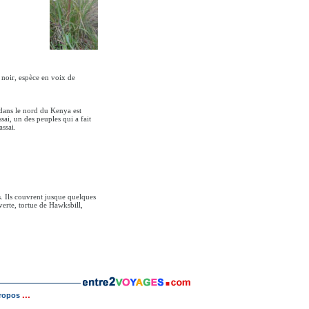
s noir, espèce en voix de
 dans le nord du Kenya est
sai, un des peuples qui a fait
ssai.
. Ils couvrent jusque quelques
 verte, tortue de Hawksbill,
...
ropos