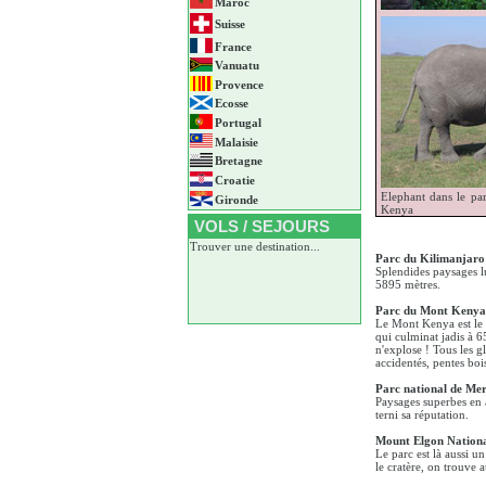
Maroc
Suisse
France
Vanuatu
Provence
Ecosse
Portugal
Malaisie
Bretagne
Croatie
Elephant dans le pa
Gironde
Kenya
VOLS / SEJOURS
Trouver une destination...
Parc du Kilimanjaro
Splendides paysages lun
5895 mètres.
Parc du Mont Kenya
Le Mont Kenya est le 
qui culminat jadis à 6
n'explose ! Tous les g
accidentés, pentes bois
Parc national de Me
Paysages superbes en a
terni sa réputation.
Mount Elgon Nationa
Le parc est là aussi u
le cratère, on trouve