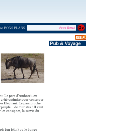
 nos BONS PLANS
Pub & Voyage
ant. Le parc d'Amboseli est
l a été optimisé pour conserver
les Eléphant. Ce parc proche
peuplé... de touristes ! Il vaut
 les consignes, la survie du
noir (un félin) ou le bongo