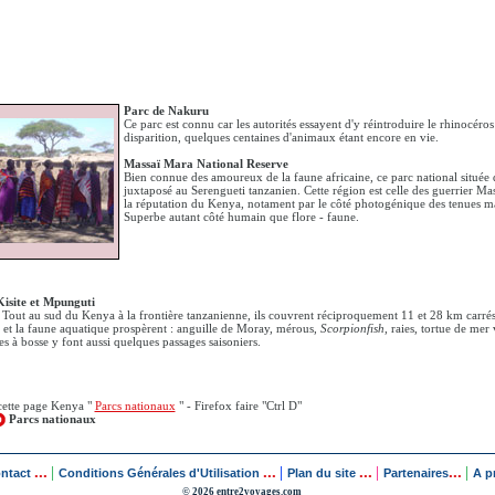
Parc de Nakuru
Ce parc est connu car les autorités essayent d'y réintroduire le rhinocéro
disparition, quelques centaines d'animaux étant encore en vie.
Massaï Mara National Reserve
Bien connue des amoureux de la faune africaine, ce parc national située
juxtaposé au Serengueti tanzanien. Cette région est celle des guerrier Mas
la réputation du Kenya, notament par le côté photogénique des tenues ma
Superbe autant côté humain que flore - faune.
Kisite et Mpunguti
 Tout au sud du Kenya à la frontière tanzanienne, ils couvrent réciproquement 11 et 28 km carrés
aïl et la faune aquatique prospèrent : anguille de Moray, mérous,
Scorpionfish
, raies, tortue de mer
es à bosse y font aussi quelques passages saisoniers.
cette page Kenya "
Parcs nationaux
" - Firefox faire "Ctrl D"
Parcs nationaux
...
...
...
...
|
|
|
|
ontact
Conditions Générales d'Utilisation
Plan du site
Partenaires
A p
© 2026 entre2voyages.com