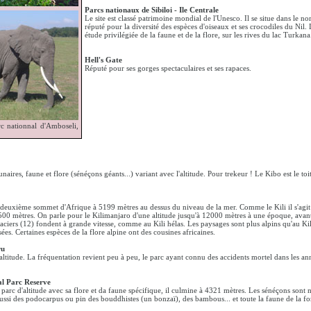
Parcs nationaux de Sibiloi - Ile Centrale
Le site est classé patrimoine mondial de l'Unesco. Il se situe dans le n
réputé pour la diversité des espèces d'oiseaux et ses crocodiles du Nil.
étude privilégiée de la faune et de la flore, sur les rives du lac Turkana
Hell's Gate
Réputé pour ses gorges spectaculaires et ses rapaces.
rc nationnal d'Amboseli,
aires, faune et flore (sénéçons géants...) variant avec l'altitude. Pour trekeur ! Le Kibo est le toi
deuxième sommet d'Afrique à 5199 mètres au dessus du niveau de la mer. Comme le Kili il s'agit
500 mètres. On parle pour le Kilimanjaro d'une altitude jusqu'à 12000 mètres à une époque, avant
laciers (12) fondent à grande vitesse, comme au Kili hélas. Les paysages sont plus alpins qu'au Ki
ées. Certaines espèces de la flore alpine ont des cousines africaines.
ru
ltitude. La fréquentation revient peu à peu, le parc ayant connu des accidents mortel dans les an
l Parc Reserve
n parc d'altitude avec sa flore et da faune spécifique, il culmine à 4321 mètres. Les sénéçons son
 aussi des podocarpus ou pin des bouddhistes (un bonzaï), des bambous... et toute la faune de la 