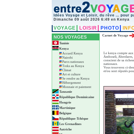
Idées Voyage et Loisir, du rêve ... pour p
Dimanche 09 août 2026 6:49 en Kenya
VOYAGE
LOISIR
PHOTO
INF
Carnet de Voyage
NOS VOYAGES
Tunisie
Kenya
Le kenya compte aux e
Accueil Kenya
Amboseli, Aberdares, 
Nairobi
conscient de sa riche
Parcs nationaux
nationaux.
Treks au Kenya
Vous trouverez ci-des
Climat
et/ou sont réputés pou
Art et culture
Se rendre au Kenya
Hébergement
Monnaie et paiement
Tanzanie
République Dominicaine
Hongrie
Martinique
Belgique
République-Tchèque
Les Grenadines
Autriche