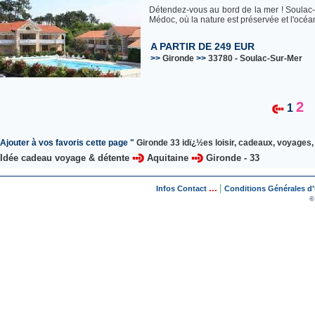
Détendez-vous au bord de la mer ! Soulac-s
Médoc, où la nature est préservée et l'océan 
A PARTIR DE 249 EUR
>>
Gironde
>>
33780
-
Soulac-Sur-Mer
2
1
Ajouter à vos favoris cette page "
Gironde 33 idï¿½es loisir, cadeaux, voyages, 
Idée cadeau voyage & détente
Aquitaine
Gironde - 33
...
|
Infos Contact
Conditions Générales d'U
©