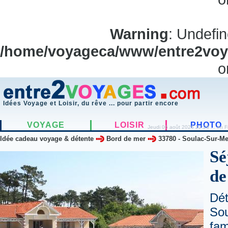
Warning
: Undefi
/home/voyageca/www/entre2voya
o
Idées Voyage et Loisir, du rêve ... pour partir encore
VOYAGE
LOISIR
PHOTO
Jeudi 06 août 2026 22:28 ... en F
Idée cadeau voyage & détente
Bord de mer
33780
-
Soulac-Sur-Me
Sé
de
Dé
So
fam