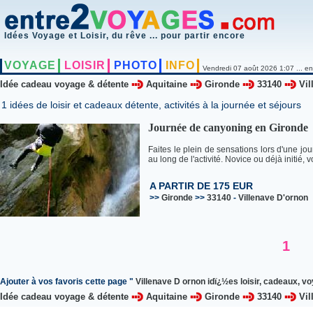
Idées Voyage et Loisir, du rêve ... pour partir encore
VOYAGE
LOISIR
PHOTO
INFO
Vendredi 07 août 2026 1:07 ... en
Idée cadeau voyage & détente
Aquitaine
Gironde
33140
Vil
1 idées de loisir et cadeaux détente, activités à la journée et séjours
Journée de canyoning en Gironde
Faites le plein de sensations lors d'une j
au long de l'activité. Novice ou déjà initié,
A PARTIR DE 175 EUR
>>
Gironde
>>
33140
-
Villenave D'ornon
1
Ajouter à vos favoris cette page "
Villenave D ornon idï¿½es loisir, cadeaux, vo
Idée cadeau voyage & détente
Aquitaine
Gironde
33140
Vil