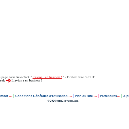
te page Paris New-York "
L'avion : en business !
" - Firefox faire "Ctrl D"
York
L'avion : en business !
...
...
...
...
|
|
|
|
ontact
Conditions Générales d'Utilisation
Plan du site
Partenaires
A p
© 2026 entre2voyages.com