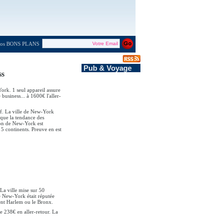
 nos BONS PLANS
Pub & Voyage
ss
ork. 1 seul appareil assure
business... à 1600€ l'aller-
tif. La ville de New-York
t que la tendance des
ion de New-York est
 5 continents. Preuve en est
La ville mise sur 50
e New-York était réputée
ement Harlem ou le Bronx.
de 238€ en aller-retour. La