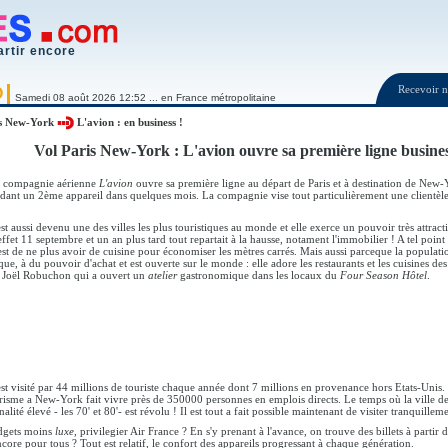
artir encore
Recevoir
O
Samedi 08 août 2026 12:52 ... en France métropolitaine
s New-York
L'avion : en business !
Vol Paris New-York : L'avion ouvre sa première ligne busine
e compagnie aérienne
L'avion
ouvre sa première ligne au départ de Paris et à destination de New-Y
ndant un 2ème appareil dans quelques mois. La compagnie vise tout particulièrement une clientèle 
 aussi devenu une des villes les plus touristiques au monde et elle exerce un pouvoir très attrac
l'effet 11 septembre et un an plus tard tout repartait à la hausse, notament l'immobilier ! A tel poin
t de ne plus avoir de cuisine pour économiser les mètres carrés. Mais aussi parceque la populat
e, à du pouvoir d'achat et est ouverte sur le monde : elle adore les restaurants et les cuisines des
e Joël Robuchon qui a ouvert un
atelier
gastronomique dans les locaux du
Four Season Hôtel
.
t visité par 44 millions de touriste chaque année dont 7 millions en provenance hors Etats-Unis. 
risme a New-York fait vivre près de 350000 personnes en emplois directs. Le temps où la ville d
lité élevé - les 70' et 80'- est révolu ! Il est tout a fait possible maintenant de visiter tranquill
dgets moins
luxe
, privilegier Air France ? En s'y prenant à l'avance, on trouve des billets à partir 
encore pour tous ? Tout est relatif, le confort des appareils progressant à chaque génération.