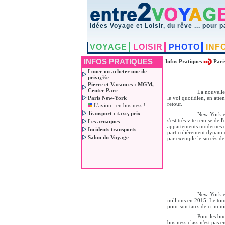
Idées Voyage et Loisir, du rêve ... pour p
VOYAGE
LOISIR
PHOTO
INF
INFOS PRATIQUES
Infos Pratiques
Pari
Louer ou acheter une ile
privï¿½e
Pierre et Vacances : MGM,
Center Parc
La nouvell
Paris New-York
le vol quotidien, en atte
retour.
L'avion : en business !
Transport : taxe, prix
New-York est
s'est très vite remise de 
Les arnaques
appartements modernes es
Incidents transports
particulièrement dynamiqu
Salon du Voyage
par exemple le succès d
New-York es
millions en 2015. Le tou
pour son taux de criminina
Pour les bu
business class n'est pas 