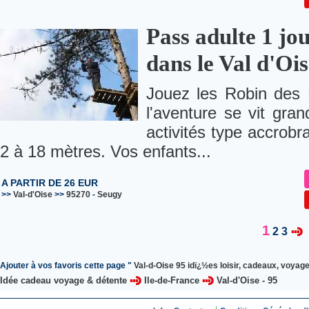
Pass adulte 1 jo
dans le Val d'Oi
Jouez les Robin des 
l'aventure se vit gra
activités type accrob
2 à 18 mètres. Vos enfants...
A PARTIR DE 26 EUR
>>
Val-d'Oise
>>
95270
-
Seugy
1
2
3
Ajouter à vos favoris cette page "
Val-d-Oise 95 idï¿½es loisir, cadeaux, voyage
Idée cadeau voyage & détente
Ile-de-France
Val-d'Oise - 95