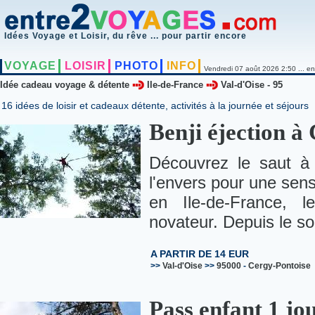
Idées Voyage et Loisir, du rêve ... pour partir encore
VOYAGE
LOISIR
PHOTO
INFO
Vendredi 07 août 2026 2:50 ... en
Idée cadeau voyage & détente
Ile-de-France
Val-d'Oise - 95
16 idées de loisir et cadeaux détente, activités à la journée et séjours
Benji éjection à
Découvrez le saut à 
l'envers pour une sens
en Ile-de-France, l
novateur. Depuis le sol
A PARTIR DE 14 EUR
>>
Val-d'Oise
>>
95000
-
Cergy-Pontoise
Pass enfant 1 jo