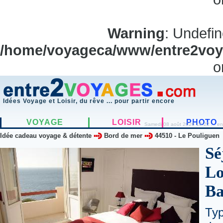
Warning
: Undefi
/home/voyageca/www/entre2voya
o
Idées Voyage et Loisir, du rêve ... pour partir encore
VOYAGE
LOISIR
PHOTO
Samedi 08 août 2026 16:22 ... en
Idée cadeau voyage & détente
Bord de mer
44510
-
Le Pouliguen
Sé
Lo
Ba
Typ