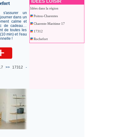
IDEES LOISIR
efort
Idées dans la région
t s'assurer un
Poitou-Charentes
éjourner dans un
ement calme et
Charente-Maritime 17
vec de cadeau…
nt de toutes les
17312
(10 min) et l'eau
nnelle !
Rochefort
17
>>
17312
-