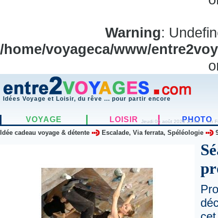
Warning
: Undefi
/home/voyageca/www/entre2voya
o
Idées Voyage et Loisir, du rêve ... pour partir encore
VOYAGE
LOISIR
PHOTO
Jeudi 06 août 2026 23:01 ... en F
Idée cadeau voyage & détente
Escalade, Via ferrata, Spéléologie
Sé
pr
Pro
déc
cet