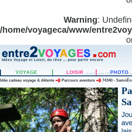
Warning
: Undefi
/home/voyageca/www/entre2voya
o
Idées Voyage et Loisir, du rêve ... pour partir encore
VOYAGE
LOISIR
PHOTO
Jeudi 06 août 2026 6:38 ... en Fr
Idée cadeau voyage & détente
Parcours aventure
74340
-
SamoËn
Pa
Sa
Jou
ave
la