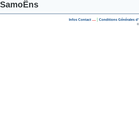
SamoËns
...
|
Infos Contact
Conditions Générales d'U
©