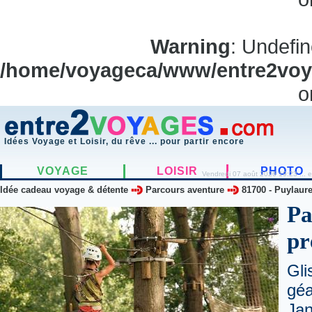
Warning
: Undefi
/home/voyageca/www/entre2voya
o
Idées Voyage et Loisir, du rêve ... pour partir encore
VOYAGE
LOISIR
PHOTO
Vendredi 07 août 2026 19:23 ... e
Idée cadeau voyage & détente
Parcours aventure
81700
-
Puylaur
Pa
pr
Gli
gé
Ja