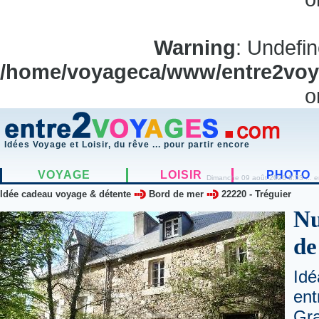
Warning
: Undefi
/home/voyageca/www/entre2voya
o
Idées Voyage et Loisir, du rêve ... pour partir encore
VOYAGE
LOISIR
PHOTO
Dimanche 09 août 2026 8:53 ... e
Idée cadeau voyage & détente
Bord de mer
22220
-
Tréguier
Nu
de
Idé
ent
Gr