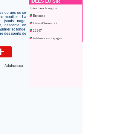
IDEES LOISIR
Idées dans la région
es gorges où se
Bretagne
 se mouiller ! La
e (sauts, nage,
Côtes d'Armor 22
e, descente en
udrier et longe.
22147
re des sports de
Adahuesca - Espagne
-
Adahuesca -