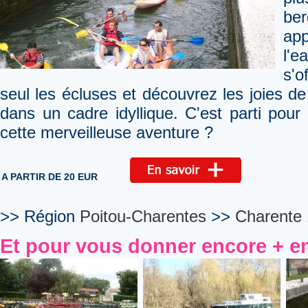
be
app
l'e
s'o
seul les écluses et découvrez les joies d
dans un cadre idyllique. C'est parti pour
cette merveilleuse aventure ?
A PARTIR DE 20 EUR
>> Région
Poitou-Charentes
>>
Charente
Et pour vous donner encore + en