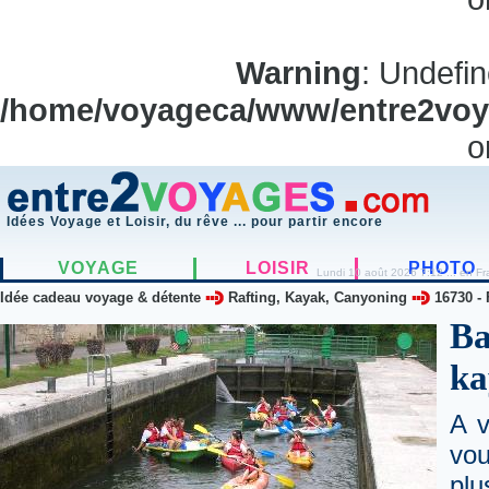
Warning
: Undefi
/home/voyageca/www/entre2voya
o
Idées Voyage et Loisir, du rêve ... pour partir encore
VOYAGE
LOISIR
PHOTO
Lundi 10 août 2026 7:12 ... en Fr
Idée cadeau voyage & détente
Rafting, Kayak, Canyoning
16730
-
Ba
ka
A v
vou
plu