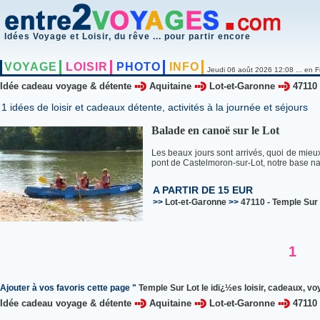
Idées Voyage et Loisir, du rêve ... pour partir encore
VOYAGE
LOISIR
PHOTO
INFO
Jeudi 06 août 2026 12:08 ... en F
Idée cadeau voyage & détente
Aquitaine
Lot-et-Garonne
47110
1 idées de loisir et cadeaux détente, activités à la journée et séjours
Balade en canoë sur le Lot
Les beaux jours sont arrivés, quoi de mieu
pont de Castelmoron-sur-Lot, notre base naut
A PARTIR DE 15 EUR
>>
Lot-et-Garonne
>>
47110
-
Temple Sur L
1
Ajouter à vos favoris cette page "
Temple Sur Lot le idï¿½es loisir, cadeaux, vo
Idée cadeau voyage & détente
Aquitaine
Lot-et-Garonne
47110