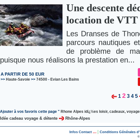
Une descente déc
location de VTT
Les Dranses de Thono
parcours nautiques et
de problème de man
puisque nous réalisons la prestation en...
A PARTIR DE 50 EUR
>>
Haute-Savoie
>>
74500
-
Evian Les Bains
2
1
3
4
5
Ajouter à vos favoris cette page "
Rhone Alpes idï¿½es loisir, cadeaux, voyages
Idée cadeau voyage & détente
Rhône-Alpes
...
|
Infos Contact
Conditions Générales d'U
©