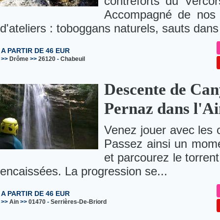
contreforts du Verco
Accompagné de nos gu
d'ateliers : toboggans naturels, sauts dans
A PARTIR DE 46 EUR
>>
Drôme
>>
26120
-
Chabeuil
Descente de Can
Pernaz dans l'A
Venez jouer avec les c
Passez ainsi un mome
et parcourez le torren
encaissées. La progression se...
A PARTIR DE 46 EUR
>>
Ain
>>
01470
-
Serrières-De-Briord