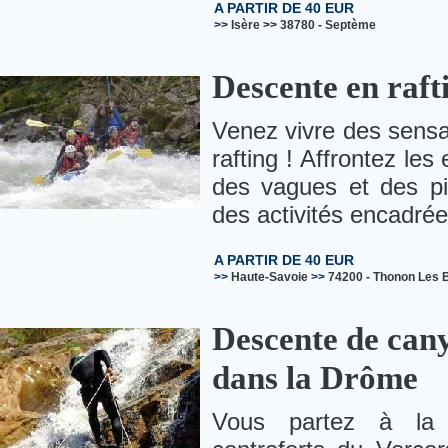
A PARTIR DE 40 EUR
>>
Isère
>>
38780
-
Septème
Descente en raft
Venez vivre des sensa
rafting ! Affrontez le
des vagues et des piè
des activités encadrée
A PARTIR DE 40 EUR
>>
Haute-Savoie
>>
74200
-
Thonon Les 
Descente de can
dans la Drôme
Vous partez à la