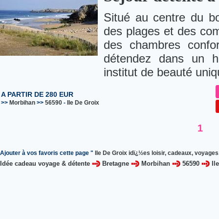
Situé au centre du bo
des plages et des com
des chambres confor
détendez dans un h
institut de beauté uni
A PARTIR DE 280 EUR
>>
Morbihan
>>
56590
-
Ile De Groix
1
Ajouter à vos favoris cette page "
Ile De Groix idï¿½es loisir, cadeaux, voyages,
Idée cadeau voyage & détente
Bretagne
Morbihan
56590
Il