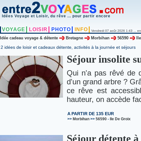
Idées Voyage et Loisir, du rêve ... pour partir encore
VOYAGE
LOISIR
PHOTO
INFO
Vendredi 07 août 2026 1:43 ... en
Idée cadeau voyage & détente
Bretagne
Morbihan
56590
Il
2 idées de loisir et cadeaux détente, activités à la journée et séjours
Séjour insolite s
Qui n'a pas rêvé de 
d'un grand arbre ? Grâ
ce rêve est accessib
hauteur, on accède fac
A PARTIR DE 135 EUR
>>
Morbihan
>>
56590
-
Ile De Groix
Séjour détente à 