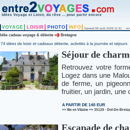
Idées Voyage et Loisir, du rêve ... pour partir encore
VOYAGE
LOISIR
PHOTO
INFO
Samedi 08 août 2026 11:31 ... en
Idée cadeau voyage & détente
Bretagne
74 idées de loisir et cadeaux détente, activités à la journée et séjours
Séjour de charme
Retrouvez votre form
Logez dans une Malou
de ferme, un pigeonn
fruitier, un jardin, une 
A PARTIR DE 140 EUR
>>
Ille-et-Vilaine
>>
35120
-
Dol-De-Breta
Escapade de cha