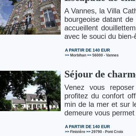
A Vannes, la Villa Cat
bourgeoise datant de
accueillent douillett
avec le souci du bien-ê
A PARTIR DE 140 EUR
>>
Morbihan
>>
56000
-
Vannes
Séjour de charme
Venez vous reposer 
profitez du confort o
min de la mer et sur l
demeure vous permet d
A PARTIR DE 140 EUR
>>
Finistère
>>
29790
-
Pont Croix