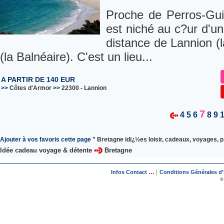
Proche de Perros-Guir
est niché au c?ur d'un
distance de Lannion (
(la Balnéaire). C'est un lieu...
A PARTIR DE 140 EUR
>>
Côtes d'Armor
>>
22300
-
Lannion
7
4
5
6
8
9
Ajouter à vos favoris cette page "
Bretagne idï¿½es loisir, cadeaux, voyages, p
Idée cadeau voyage & détente
Bretagne
...
|
Infos Contact
Conditions Générales d'U
©