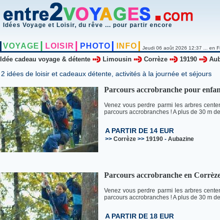
Idées Voyage et Loisir, du rêve ... pour partir encore
VOYAGE
LOISIR
PHOTO
INFO
Jeudi 06 août 2026 12:37 ... en F
Idée cadeau voyage & détente
Limousin
Corrèze
19190
Aub
2 idées de loisir et cadeaux détente, activités à la journée et séjours
Parcours accrobranche pour enfan
Venez vous perdre parmi les arbres centen
parcours accrobranches ! A plus de 30 m de
A PARTIR DE 14 EUR
>>
Corrèze
>>
19190
-
Aubazine
Parcours accrobranche en Corrèz
Venez vous perdre parmi les arbres centen
parcours accrobranches ! A plus de 30 m de
A PARTIR DE 18 EUR