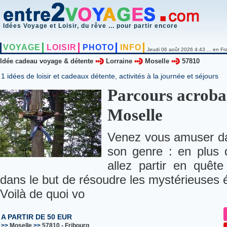
Idées Voyage et Loisir, du rêve ... pour partir encore
VOYAGE
LOISIR
PHOTO
INFO
Jeudi 06 août 2026 4:43 ... en Fr
Idée cadeau voyage & détente
Lorraine
Moselle
57810
1 idées de loisir et cadeaux détente, activités à la journée et séjours
Parcours acroba
Moselle
Venez vous amuser da
son genre : en plus 
allez partir en quête
dans le but de résoudre les mystérieuses é
Voilà de quoi vo
A PARTIR DE 50 EUR
>>
Moselle
>>
57810
-
Fribourg