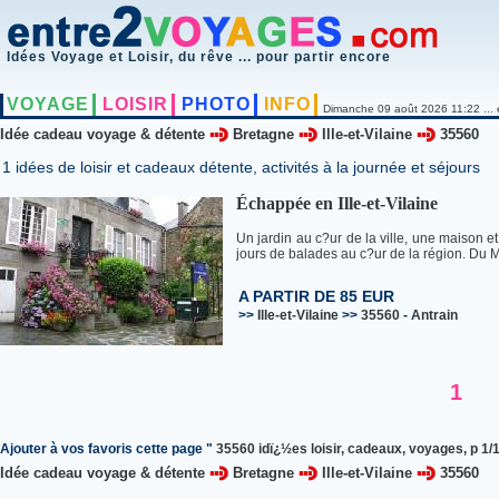
Idées Voyage et Loisir, du rêve ... pour partir encore
VOYAGE
LOISIR
PHOTO
INFO
Dimanche 09 août 2026 11:22 ... 
Idée cadeau voyage & détente
Bretagne
Ille-et-Vilaine
35560
1 idées de loisir et cadeaux détente, activités à la journée et séjours
Échappée en Ille-et-Vilaine
Un jardin au c?ur de la ville, une maison e
jours de balades au c?ur de la région. Du M
A PARTIR DE 85 EUR
>>
Ille-et-Vilaine
>>
35560
-
Antrain
1
Ajouter à vos favoris cette page "
35560 idï¿½es loisir, cadeaux, voyages, p 1/
Idée cadeau voyage & détente
Bretagne
Ille-et-Vilaine
35560