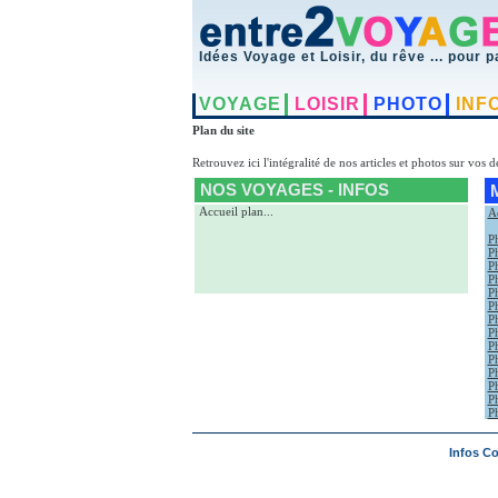
Idées Voyage et Loisir, du rêve ... pour p
VOYAGE
LOISIR
PHOTO
INF
Plan du site
Retrouvez ici l'intégralité de nos articles et photos sur vos 
NOS VOYAGES - INFOS
Accueil plan
...
A
P
P
Ph
P
P
P
P
P
P
P
Ph
P
P
P
Infos C