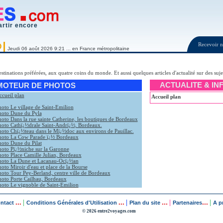
artir encore
Recevoir
O
Jeudi 06 août 2026 9:21 ... en France métropolitaine
destinations préférées, aux quatre coins du monde. Et aussi quelques articles d'actualité sur des suj
ACTUALITE & IN
MOTEUR DE PHOTOS
ccueil plan
Accueil plan
hoto Le village de Saint-Emilion
hoto Dune du Pyla
oto Dans la rue sainte Catherine, les boutiques de Bordeaux
hoto Cathï¿½drale Saint-Andrï¿½, Bordeaux.
hoto Chï¿½teau dans le Mï¿½doc aux environs de Pauillac.
hoto La Cow Parade ï¿½ Bordeaux
hoto Dune du Pilat
hoto Pï¿½niche sur la Garonne
hoto Place Camille Julian, Bordeaux
hoto La Dune et Lacanau-Ocï¿½an
oto Miroir d'eau et place de la Bourse
hoto Tour Pey-Berland, centre ville de Bordeaux
hoto Porte Cailhau, Bordeaux
hoto Le vignoble de Saint-Emilion
...
...
...
...
|
|
|
|
ontact
Conditions Générales d'Utilisation
Plan du site
Partenaires
A p
© 2026 entre2voyages.com