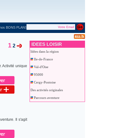
 nos BONS PLANS
IDEES LOISIR
1
2
Idées dans la région
Ile-de-France
. Activité unique
Val-d'Oise
95000
Cergy-Pontoise
Des activités originales
Parcours aventure
enture. Il s'agit