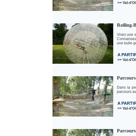
>>
Val-d'O
Rolling-B
Vivez une e
Connaissez
une bulle g
A PARTI
>>
Val-d'O
Parcours 
Dans la pe
parcours av
A PARTI
>>
Val-d'O
Parcours 