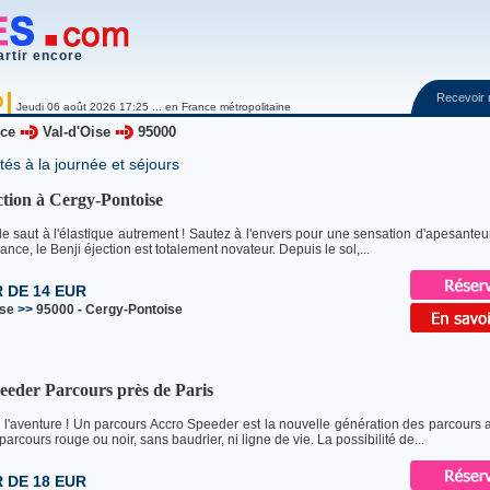
artir encore
Recevoir
O
Jeudi 06 août 2026 17:25 ... en France métropolitaine
nce
Val-d'Oise
95000
tés à la journée et séjours
ction à Cergy-Pontoise
e saut à l'élastique autrement ! Sautez à l'envers pour une sensation d'apesanteur
ance, le Benji éjection est totalement novateur. Depuis le sol,...
R DE 14 EUR
ise
>>
95000
-
Cergy-Pontoise
eeder Parcours près de Paris
 l'aventure ! Un parcours Accro Speeder est la nouvelle génération des parcours av
 parcours rouge ou noir, sans baudrier, ni ligne de vie. La possibilité de...
R DE 18 EUR