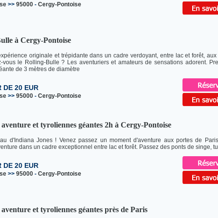
ise
>>
95000
-
Cergy-Pontoise
ulle à Cergy-Pontoise
xpérience originale et trépidante dans un cadre verdoyant, entre lac et forêt, aux
-vous le Rolling-Bulle ? Les aventuriers et amateurs de sensations adorent. P
éante de 3 mètres de diamètre
R DE 20 EUR
ise
>>
95000
-
Cergy-Pontoise
aventure et tyroliennes géantes 2h à Cergy-Pontoise
au d'Indiana Jones ! Venez passez un moment d'aventure aux portes de Pari
enture dans un cadre exceptionnel entre lac et forêt. Passez des ponts de singe, tun
R DE 20 EUR
ise
>>
95000
-
Cergy-Pontoise
aventure et tyroliennes géantes près de Paris