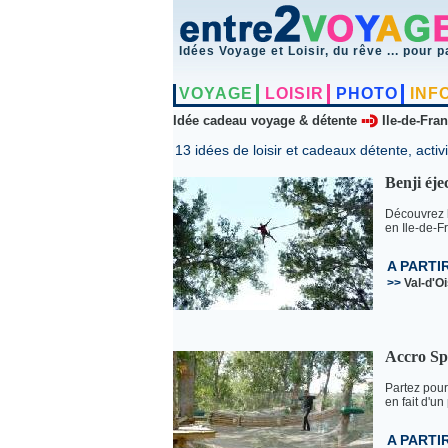
Idées Voyage et Loisir, du rêve ... pour p
VOYAGE
LOISIR
PHOTO
INF
Idée cadeau voyage & détente
Ile-de-Fra
13 idées de loisir et cadeaux détente, activi
Benji éje
Découvrez l
en Ile-de-Fr
A PARTI
>>
Val-d'O
Accro Sp
Partez pour
en fait d'un
A PARTI