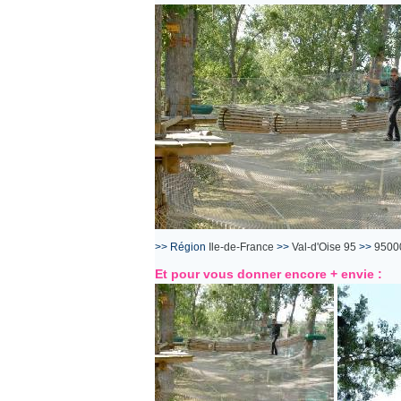
>> Région
Ile-de-France
>>
Val-d'Oise 95
>>
9500
Et pour vous donner encore + envie :