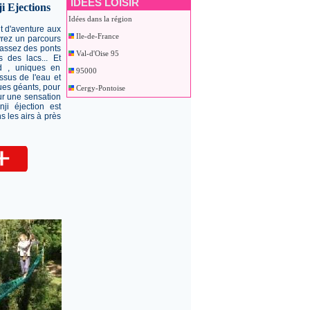
IDEES LOISIR
i Ejections
Idées dans la région
 d'aventure aux
Ile-de-France
vrez un parcours
Passez des ponts
Val-d'Oise 95
s des lacs... Et
d , uniques en
95000
ssus de l'eau et
ues géants, pour
Cergy-Pontoise
our une sensation
nji éjection est
s les airs à près