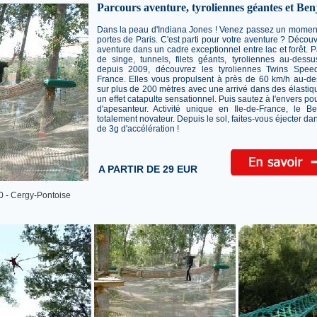
Parcours aventure, tyroliennes géantes et Benj
Dans la peau d'Indiana Jones ! Venez passez un moment
portes de Paris. C'est parti pour votre aventure ? Décou
aventure dans un cadre exceptionnel entre lac et forêt. 
de singe, tunnels, filets géants, tyroliennes au-dessu
depuis 2009, découvrez les tyroliennes Twins Spee
France. Elles vous propulsent à près de 60 km/h au-de
sur plus de 200 mètres avec une arrivé dans des élastiq
un effet catapulte sensationnel. Puis sautez à l'envers p
d'apesanteur. Activité unique en Ile-de-France, le Be
totalement novateur. Depuis le sol, faites-vous éjecter dan
de 3g d'accélération !
A PARTIR DE 29 EUR
0
-
Cergy-Pontoise