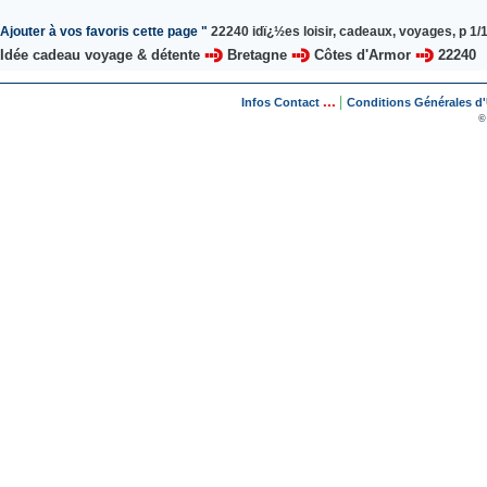
Ajouter à vos favoris cette page "
22240 idï¿½es loisir, cadeaux, voyages, p 1/
Idée cadeau voyage & détente
Bretagne
Côtes d'Armor
22240
...
|
Infos Contact
Conditions Générales d'U
©