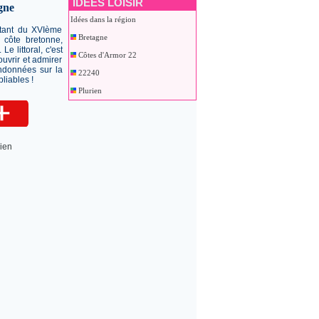
IDEES LOISIR
gne
Idées dans la région
tant du XVIème
Bretagne
 côte bretonne,
e littoral, c'est
Côtes d'Armor 22
couvrir et admirer
ndonnées sur la
22240
liables !
Plurien
ien