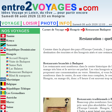
Idées Voyage et Loisir, du rêve ... pour partir encore
Samedi 08 août 2026 11:03 en Hongrie
VOYAGE
LOISIR
PHOTO
INFO
Samedi 08 août 2026 12:03 ... en
Carnet de Voyage
Hongrie
Restaurant Budapest
NOS VOYAGES
Tunisie
Restauration : que
Kenya
Tanzanie
Comme dans la plupart des pays d'Europe Centrale, 2 types d
République Dominicaine
destination des touristes et des hongrois aisés et une restaura
Hongrie
Accueil Hongrie
Visite de Budapest
Restaurants branchés à Budapest
Statue Park
Les restaurants sont nombreux dans le centre historique de 
Lac Balaton
mange très bien et le service est parfait. Les vins hongrois 
Restaurant Budapest
proposent une consommation au verre. Attention, si vous le 
nombreux dans le centre, ils sont vites tous complets, le cent
Hôtel & transports
Hongrie, on mange tôt, donc a 8 heure il est souvent trop t
Martinique
Belgique
République-Tchèque
Les Grenadines
Autriche
Restaurants traditionnels à B
Maroc
Beaucoup plus nombreux forcem
prix sont plus abordables. Lai
Suisse
d'Europe Centrale : Hongrie,
L'Italie a aussi laissé une emp