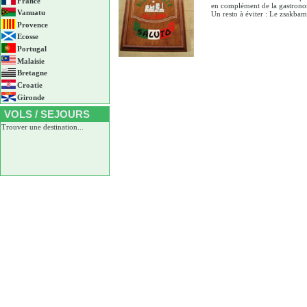
France
en complément de la gastrono
Vanuatu
Un resto à éviter : Le zsakba
Provence
Ecosse
Portugal
Malaisie
Bretagne
Croatie
Gironde
VOLS / SEJOURS
Trouver une destination...