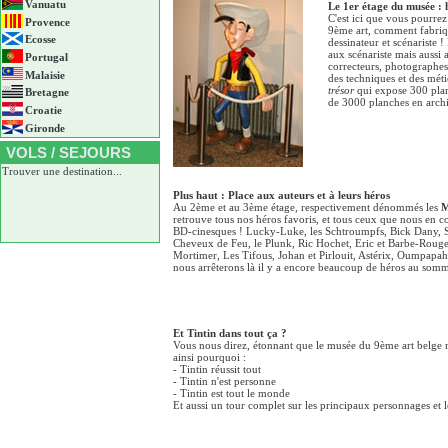
Vanuatu
Le 1er étage du musée : 
C'est ici que vous pourre
Provence
9ème art, comment fabrique
Ecosse
dessinateur et scénariste 
aux scénariste mais aussi a
Portugal
correcteurs, photographes,
Malaisie
des techniques et des méti
trésor
qui expose 300 plan
Bretagne
de 3000 planches en archi
Croatie
Gironde
VOLS / SEJOURS
Trouver une destination...
Plus haut : Place aux auteurs et à leurs héros
Au 2ème et au 3ème étage, respectivement dénommés les
M
retrouve tous nos héros favoris, et tous ceux que nous en c
BD-cinesques ! Lucky-Luke, les Schtroumpfs, Bick Dany, Sp
Cheveux de Feu, le Plunk, Ric Hochet, Eric et Barbe-Roug
Mortimer, Les Tifous, Johan et Pirlouit, Astérix, Oumpapah
nous arrêterons là il y a encore beaucoup de héros au som
Et Tintin dans tout ça ?
Vous nous direz, étonnant que le musée du 9ème art belge n
ainsi pourquoi :
- Tintin réussit tout
- Tintin n'est personne
- Tintin est tout le monde
Et aussi un tour complet sur les principaux personnages et le