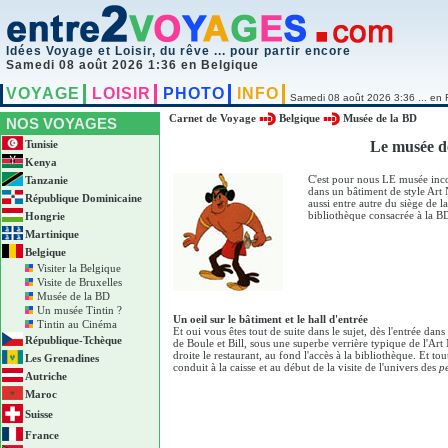
Idées Voyage et Loisir, du rêve ... pour partir encore
Samedi 08 août 2026 1:36 en Belgique
VOYAGE
LOISIR
PHOTO
INFO
Samedi 08 août 2026 3:36 ... en 
Carnet de Voyage
Belgique
Musée de la BD
NOS VOYAGES
Tunisie
Le musée d
Kenya
C'est pour nous LE musée inco
Tanzanie
dans un bâtiment de style Art
République Dominicaine
aussi entre autre du siège de 
bibliothèque consacrée à la B
Hongrie
Martinique
Belgique
Visiter la Belgique
Visite de Bruxelles
Musée de la BD
Un musée Tintin ?
Un oeil sur le bâtiment et le hall d'entrée
Tintin au Cinéma
Et oui vous êtes tout de suite dans le sujet, dès l'entrée da
République-Tchèque
de Boule et Bill, sous une superbe verrière typique de l'Ar
droite le restaurant, au fond l'accès à la bibliothèque. Et tou
Les Grenadines
conduit à la caisse et au début de la visite de l'univers des
pe
Autriche
Maroc
Suisse
France