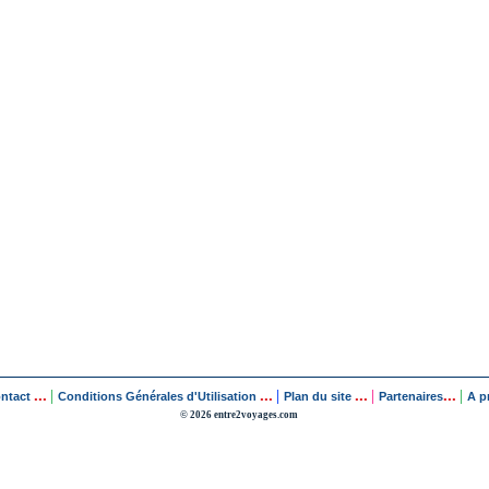
...
...
...
...
|
|
|
|
ontact
Conditions Générales d'Utilisation
Plan du site
Partenaires
A p
© 2026 entre2voyages.com