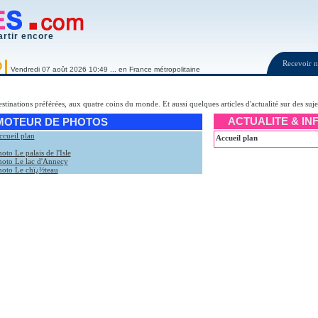
artir encore
Recevoir
O
Vendredi 07 août 2026 10:49 ... en France métropolitaine
destinations préférées, aux quatre coins du monde. Et aussi quelques articles d'actualité sur des suj
ACTUALITE & IN
MOTEUR DE PHOTOS
ccueil plan
Accueil plan
oto Le palais de l'Isle
hoto Le lac d'Annecy
hoto Le chï¿½teau