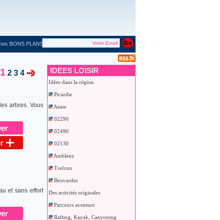
 nos BONS PLANS
IDEES LOISIR
1
2
3
4
Idées dans la région
Picardie
 les arbres. Vous
Aisne
02290
02490
02130
Ambleny
Trefcon
Beuvardes
u et sans effort
Des activités originales
Parcours aventure
Rafting, Kayak, Canyoning