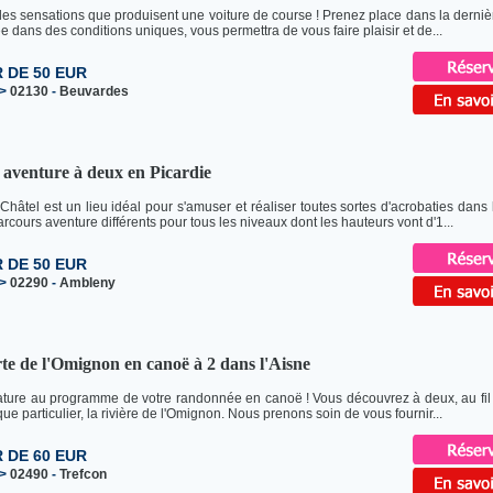
es sensations que produisent une voiture de course ! Prenez place dans la dernière
e dans des conditions uniques, vous permettra de vous faire plaisir et de...
R DE 50 EUR
>
02130
-
Beuvardes
 aventure à deux en Picardie
 Châtel est un lieu idéal pour s'amuser et réaliser toutes sortes d'acrobaties dans
rcours aventure différents pour tous les niveaux dont les hauteurs vont d'1...
R DE 50 EUR
>
02290
-
Ambleny
e de l'Omignon en canoë à 2 dans l'Aisne
ture au programme de votre randonnée en canoë ! Vous découvrez à deux, au fil 
que particulier, la rivière de l'Omignon. Nous prenons soin de vous fournir...
R DE 60 EUR
>
02490
-
Trefcon