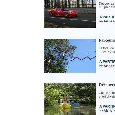
Découvrez l
GT, préparé
A PARTI
>>
Aisne
>
Parcours
La forêt de
trouvez 7 pa
A PARTI
>>
Aisne
>
Découvert
Calme et na
effort physi
A PARTI
>>
Aisne
>