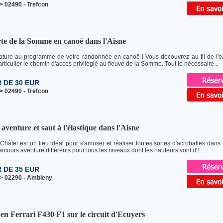
>
02490
-
Trefcon
te de la Somme en canoë dans l'Aisne
ture au programme de votre randonnée en canoë ! Vous découvrez au fil de l'ea
rticulier le chemin d'accès privilégié au fleuve de la Somme. Tout le nécessaire...
R DE 30 EUR
>
02490
-
Trefcon
aventure et saut à l'élastique dans l'Aisne
 Châtel est un lieu idéal pour s'amuser et réaliser toutes sortes d'acrobaties dans
rcours aventure différents pour tous les niveaux dont les hauteurs vont d'1...
R DE 35 EUR
>
02290
-
Ambleny
n Ferrari F430 F1 sur le circuit d'Ecuyers