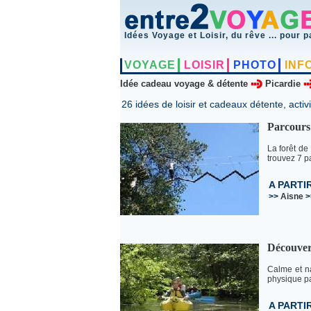
Idées Voyage et Loisir, du rêve ... pour p
VOYAGE
LOISIR
PHOTO
INF
Idée cadeau voyage & détente
Picardie
26 idées de loisir et cadeaux détente, activi
Parcours
La forêt de
trouvez 7 pa
A PARTI
>>
Aisne
>
Découver
Calme et na
physique pa
A PARTI