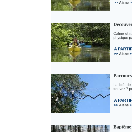
>>
Aisne
>
Découver
Calme et na
physique pa
A PARTI
>>
Aisne
>
Parcours 
La forêt de
trouvez 7 pa
A PARTI
>>
Aisne
>
Baptême e