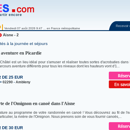
artir encore
Recevoir
O
Vendredi 07 août 2026 9:47 ... en France métropolitaine
Aisne - 2
tés à la journée et séjours
 aventure en Picardie
 Châtel est un lieu idéal pour s'amuser et réaliser toutes sortes d'acrobaties dans
rcours aventure différents pour tous les niveaux dont les hauteurs vont d'1...
R DE 25 EUR
>
02290
-
Ambleny
te de l'Omignon en canoë dans l'Aisne
ture au programme de votre randonnée en canoë ! Vous découvrez au fil de l'ea
rticulier, la rivière de l'Omignon. Nous prenons soin de vous fournir canoës,...
R DE 30 EUR