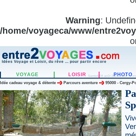
Warning
: Undefi
/home/voyageca/www/entre2voya
o
Idées Voyage et Loisir, du rêve ... pour partir encore
VOYAGE
LOISIR
PHOTO
Samedi 08 août 2026 23:07 ... en
Idée cadeau voyage & détente
Parcours aventure
95000
-
Cergy-P
Pa
Sp
Viv
Ve
mé