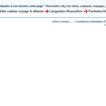
Ajouter à vos favoris cette page "
Rivesaltes idï¿½es loisir, cadeaux, voyages, 
Idée cadeau voyage & détente
Languedoc-Roussillon
Pyrénées-Or
...
|
Infos Contact
Conditions Générales d'U
©