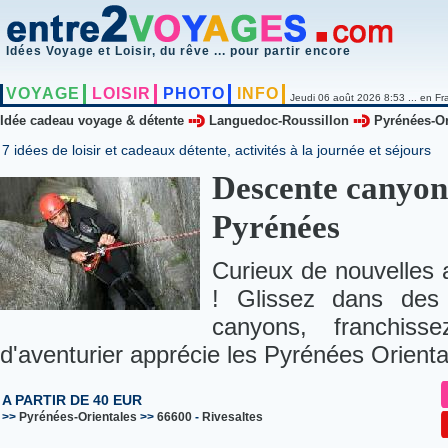
Idées Voyage et Loisir, du rêve ... pour partir encore
VOYAGE
LOISIR
PHOTO
INFO
Jeudi 06 août 2026 8:53 ... en Fr
Idée cadeau voyage & détente
Languedoc-Roussillon
Pyrénées-Or
7 idées de loisir et cadeaux détente, activités à la journée et séjours
Descente canyon
Pyrénées
Curieux de nouvelles 
! Glissez dans des 
canyons, franchiss
d'aventurier apprécie les Pyrénées Oriental
A PARTIR DE 40 EUR
>>
Pyrénées-Orientales
>>
66600
-
Rivesaltes