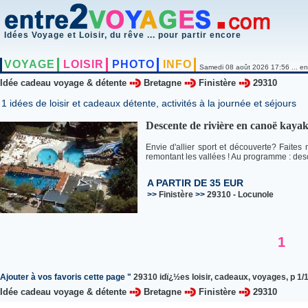
Idées Voyage et Loisir, du rêve ... pour partir encore
VOYAGE
LOISIR
PHOTO
INFO
Samedi 08 août 2026 17:56 ... en
Idée cadeau voyage & détente
Bretagne
Finistère
29310
1 idées de loisir et cadeaux détente, activités à la journée et séjours
Descente de rivière en canoë kaya
Envie d'allier sport et découverte? Faites 
remontant les vallées ! Au programme : desc
A PARTIR DE 35 EUR
>>
Finistère
>>
29310
-
Locunole
1
Ajouter à vos favoris cette page "
29310 idï¿½es loisir, cadeaux, voyages, p 1/
Idée cadeau voyage & détente
Bretagne
Finistère
29310