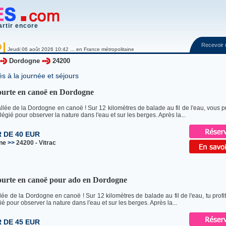
artir encore
Recevoir
O
Jeudi 06 août 2026 10:42 ... en France métropolitaine
Dordogne
24200
és à la journée et séjours
ourte en canoë en Dordogne
vallée de la Dordogne en canoë ! Sur 12 kilomètres de balade au fil de l'eau, vous pr
légié pour observer la nature dans l'eau et sur les berges. Après la...
R DE 40 EUR
ne
>>
24200
-
Vitrac
ourte en canoë pour ado en Dordogne
allée de la Dordogne en canoë ! Sur 12 kilomètres de balade au fil de l'eau, tu profi
ié pour observer la nature dans l'eau et sur les berges. Après la...
R DE 45 EUR