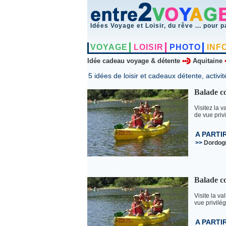
Idées Voyage et Loisir, du rêve ... pour p
VOYAGE
LOISIR
PHOTO
INF
Idée cadeau voyage & détente
Aquitaine
5 idées de loisir et cadeaux détente, activit
Balade c
Visitez la 
de vue privi
A PARTI
>>
Dordog
Balade c
Visite la v
vue privilég
A PARTI