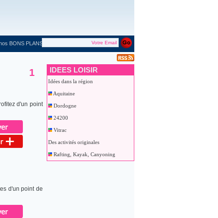
 nos BONS PLANS
IDEES LOISIR
1
Idées dans la région
Aquitaine
ofitez d'un point
Dordogne
24200
Vitrac
Des activités originales
Rafting, Kayak, Canyoning
tes d'un point de