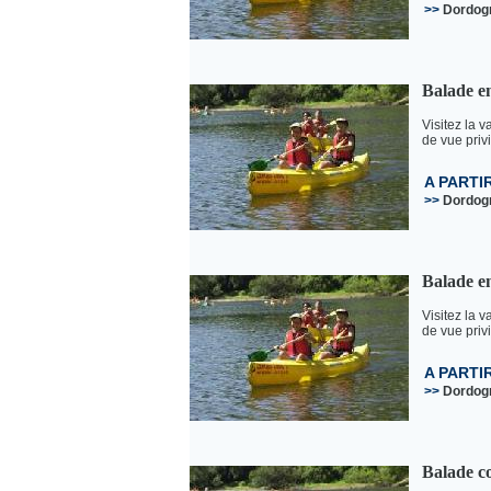
>>
Dordog
Balade e
Visitez la 
de vue privi
A PARTI
>>
Dordog
Balade en
Visitez la 
de vue priv
A PARTI
>>
Dordog
Balade co