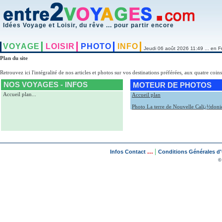
Idées Voyage et Loisir, du rêve ... pour partir encore
VOYAGE
LOISIR
PHOTO
INFO
Jeudi 06 août 2026 11:49 ... en F
Plan du site
Retrouvez ici l'intégralité de nos articles et photos sur vos destinations préférées, aux quatre coin
NOS VOYAGES - INFOS
MOTEUR DE PHOTOS
Accueil plan
...
Accueil plan
Photo La terre de Nouvelle Calï¿½doni
...
|
Infos Contact
Conditions Générales d'U
©