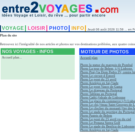
Idées Voyage et Loisir, du rêve ... pour partir encore
VOYAGE
LOISIR
PHOTO
INFO
Jeudi 06 août 2026 11:58 ... en F
Plan du site
Retrouvez ici l'intégralité de nos articles et photos sur vos destinations préférées, aux quatre coin
NOS VOYAGES - INFOS
MOTEUR DE PHOTOS
Accueil plan
...
Accueil plan
Photo la statue du marquis de Pombal
Photo La tour de Belem, ï¿½ Lisbone.
Photo Praï¿½a Dom Pedro IV, centre hi
Photo Le circuit d Estoril
Photo Le pont du 25 avril
Photo Azulejos en faï¿½ade
Photo Le pont Vasco de Gama
Photo Le drapeau du Portugal
Photo Tableau au Portugal
Photo Cathï¿½drale de Lisbonne
Photo La place du commerce ï¿½ Lisb
Photo Le chï¿½teau Saint Georges de 
Photo Le clocher du monastï¿½re des 
Photo Le stade du sporting du Portugal
Photo Pasteis de Belem
Photo Le pont du 25 avril vu du ciel
Photo Le Pestana Sintra Golf
Photo Le stade du Benfica de Lisbonne
Photo Azulejos en faï¿½ade