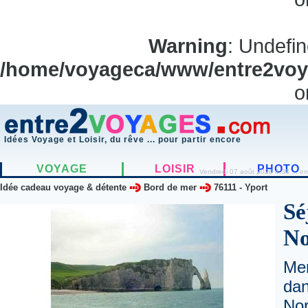
Warning
: Undefi
/home/voyageca/www/entre2voya
o
Idées Voyage et Loisir, du rêve ... pour partir encore
VOYAGE
LOISIR
PHOTO
Vendredi 07 août 2026 4:38 ... en
Idée cadeau voyage & détente
Bord de mer
76111
-
Yport
Sé
No
Me
dan
Nor