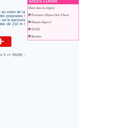
IDEES LOISIR
Idées dans la région
e au coeur de la
Provence-Alpes-Côte d'Azur
ités proposées !
 sur le parcours
Hautes-Alpes 5
ntes de 210 m !
05200
Baratier
es 5
>>
05200
-