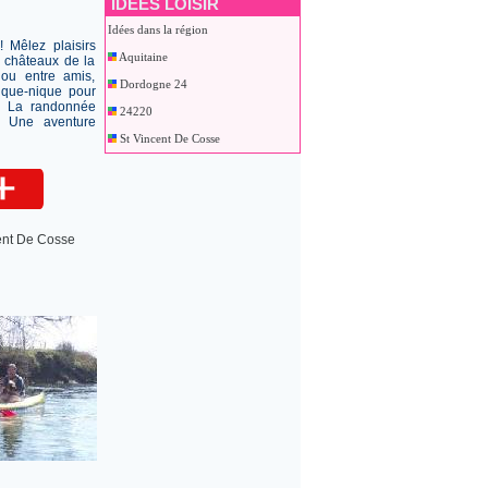
IDEES LOISIR
Idées dans la région
 Mêlez plaisirs
Aquitaine
s châteaux de la
ou entre amis,
Dordogne 24
pique-nique pour
r. La randonnée
24220
. Une aventure
St Vincent De Cosse
ent De Cosse