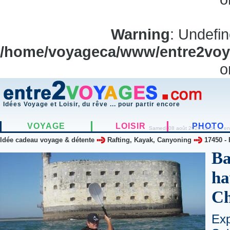
Warning
: Undefi
/home/voyageca/www/entre2voya
o
Idées Voyage et Loisir, du rêve ... pour partir encore
VOYAGE
LOISIR
PHOTO
Samedi 08 août 2026 12:51 ... en
Idée cadeau voyage & détente
Rafting, Kayak, Canyoning
17450
-
Ba
ha
Ch
Exp